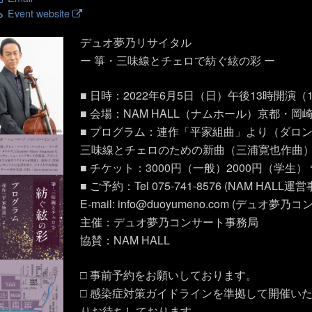
Event website
デュオ夢乃リサイタル
ー 箏・三味線とチェロで紡ぐ絃の彩 ー
■ 日時：2022年6月5日（日）午後13時開演（
■ 会場：NAM HALL（ナムホール）京都・岡
■ プログラム：連作「平家組曲」より（ダロ
三味線とチェロのための新曲（三浦寛也作曲
■ チケット：3000円（一般）2000円（学生
■ ご予約：Tel 075-741-8576 (NAM HALL
E-mail: info@duoyumeno.com (デュオ
主催：デュオ夢乃コンサート事務局
協賛：NAM HALL
□ 事前予約をお願いしております。
□ 感染症対策ガイドラインを準拠して開催い
りお待ちしております。