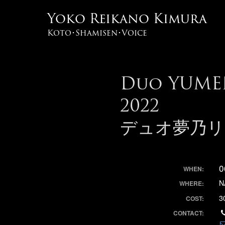
Yoko Reikano Kimura
Koto･Shamisen･Voice
Duo YUMEN
2022
デュオ夢乃リ
0
WHEN:
N
WHERE:
3
COST:
CONTACT: