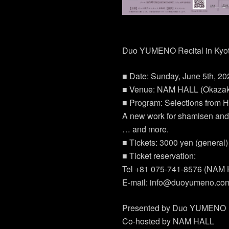
Duo YUMENO Recital in Kyo
■ Date: Sunday, June 5th, 20
■ Venue: NAM HALL (Okazaki
■ Program: Selections from 
A new work for shamisen and
… and more.
■ Tickets: 3000 yen (general)
■ Ticket reservation:
Tel +81 075-741-8576 (NAM
E-mail: info@duoyumeno.co
Presented by Duo YUMENO
Co-hosted by NAM HALL