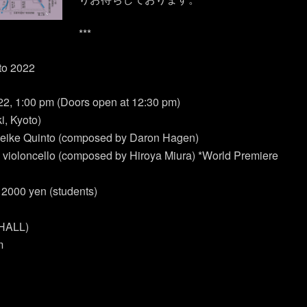
***
to 2022
22, 1:00 pm (Doors open at 12:30 pm)
, Kyoto)
Heike Quinto (composed by Daron Hagen)
 violoncello (composed by Hiroya Miura) *World Premiere
 2000 yen (students)
 HALL)
m