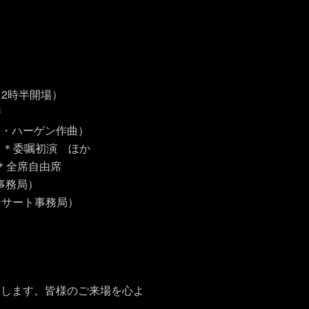
12時半開場）
崎
ン・ハーゲン作曲）
）＊委嘱初演 ほか
）＊全席自由席
運営事務局）
夢乃コンサート事務局）
たします。皆様のご来場を心よ